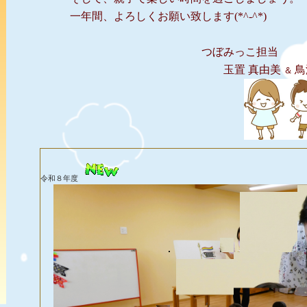
一年間、よろしくお願い致します(*^-^*)
つぼみっこ担当
玉置 真由美
鳥
＆
令和８年度