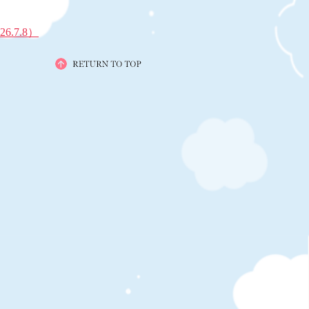
.7.8）