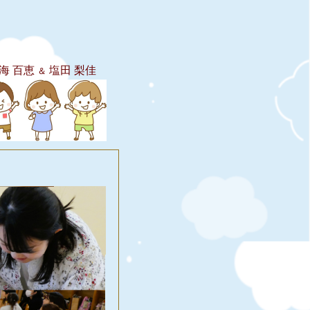
海 百恵
塩田 梨佳
＆